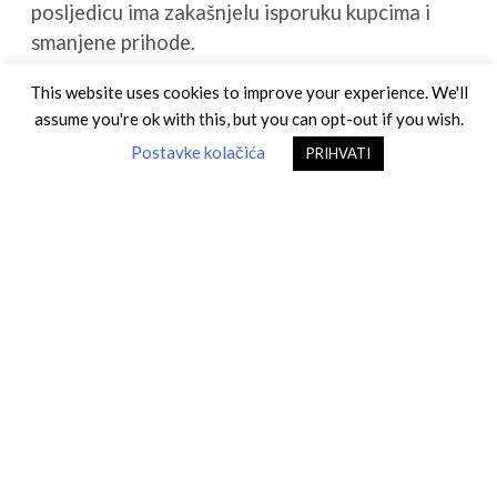
posljedicu ima zakašnjelu isporuku kupcima i
smanjene prihode.
This website uses cookies to improve your experience. We'll
Fiditasovi djelatnici su stručnjaci s golemim
assume you're ok with this, but you can opt-out if you wish.
iskustvom u području certifikacije Ex opreme,
Postavke kolačića
PRIHVATI
zaštitnih sustava, eksploziva za civilnu uporabu
i pirotehničkih sredstava sukladno EU
Direktivama i globalnim, IECEx pravilima. Za
detaljne informacije o Fiditas certifikaciji
proizvoda za domaće i svjetsko tržište,
odaberite područje interesa iz padajućeg
izbornika.
KONTAKTIRAJTE NAS